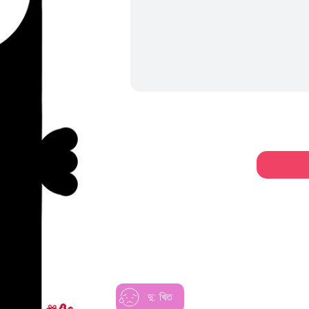
দু: খিত