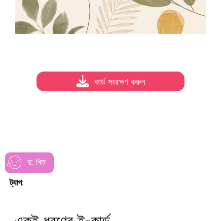
কার্ড সংরক্ষণ করুন
দু: খিত
ট্যাগ: