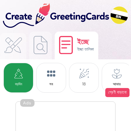
ইচ্ছে
ইচ্ছা তালিকা
বড়দিন
সব
18
আভার
শ্রেণী বাড়ানো
Ads