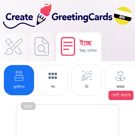
ইচ্ছে
ইচ্ছা তালিকা
জন্মদিনের
সব
18
আভার
শ্রেণী বাড়ানো
Ads