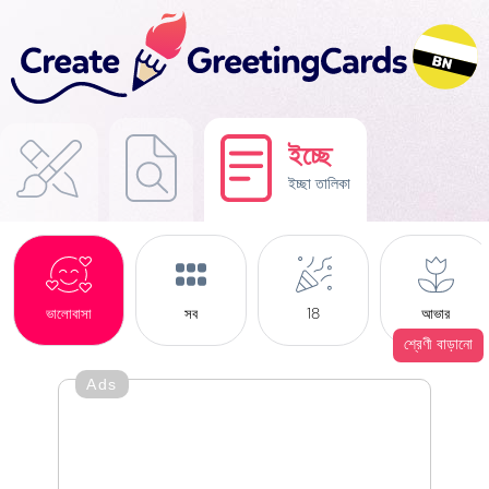
ইচ্ছে
ইচ্ছা তালিকা
ভালোবাসা
সব
18
আভার
শ্রেণী বাড়ানো
Ads